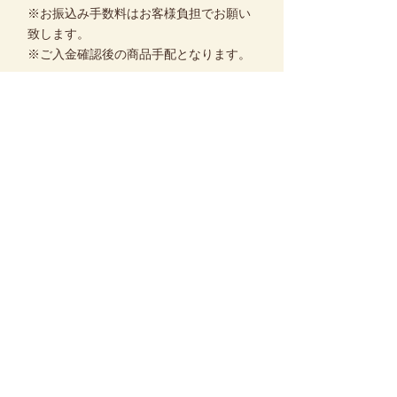
※お振込み手数料はお客様負担でお願い
致します。
※ご入金確認後の商品手配となります。
領収書について
【クレジットカード】
ご利用のクレジットカード会社様が、
代金お引き落とし月に発行する「ご利
用明細書」が領収書相当となります。
「ご利用明細書」の発行についてはご
利用のクレジットカード会社様にお問
合せください。
【スマホ決済】
ご利用のアプリなどの取引画面又は電
子通知メールなどが領収書相当となり
ます。
【銀行振り込み】