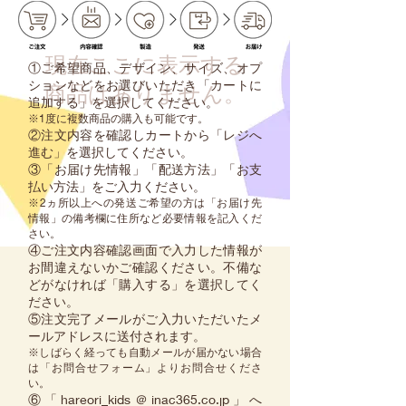
現在ここに表示する
①ご希望商品、デザイン、サイズ、オプ
ションなどをお選びいただき「カートに
商品はありません。
追加する」を選択してください。
※1度に複数商品の購入も可能です。
②注文内容を確認しカートから「レジへ
進む」を選択してください。
③「お届け先情報」「配送方法」「お支
払い方法」をご入力ください。
※2ヵ所以上への発送ご希望の方は「お届け先
情報」の備考欄に住所など必要情報を記入くだ
さい。
④ご注文内容確認画面で入力した情報が
お間違えないかご確認ください。不備な
どがなければ「購入する」を選択してく
ださい。
⑤注文完了メールがご入力いただいたメ
ールアドレスに送付されます。
※しばらく経っても自動メールが届かない場合
は「お問合せフォーム」よりお問合せくださ
い。
⑥「hareori_kids＠inac365.co.jp」へ