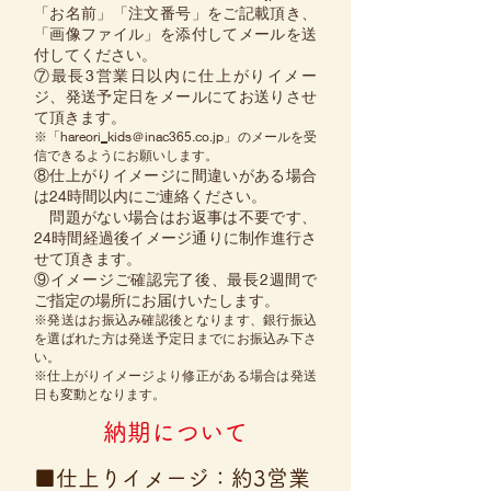
「お名前」「注文番号」をご記載頂き、
「画像ファイル」を添付してメールを送
付してください。
⑦最長3営業日以内に仕上がりイメー
ジ、発送予定日をメールにてお送りさせ
て頂きます。
※「hareori_kids＠inac365.co.jp」のメールを受
信できるようにお願いします。
⑧仕上がりイメージに間違いがある場合
は24時間以内にご連絡ください。
問題がない場合はお返事は不要です、
24時間経過後イメージ通りに制作進行さ
せて頂きます。
⑨イメージご確認完了後、最長2週間で
ご指定の場所にお届けいたします。
※発送はお振込み確認後となります、銀行振込
を選ばれた方は発送予定日までにお振込み下さ
い。
※仕上がりイメージより修正がある場合は発送
日も変動となります。
納期について
■仕上りイメージ：約3営業